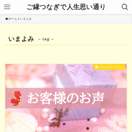
ご縁つなぎで人生思い通り
ホーム
いまよみ
いまよみ
– tag –
いまよみセッション